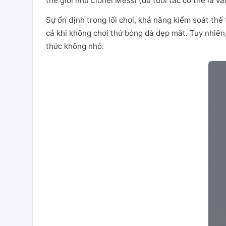
thế giới như Lionel Messi (dù tuổi tác có thể là 
Sự ổn định trong lối chơi, khả năng kiểm soát thế
cả khi không chơi thứ bóng đá đẹp mắt. Tuy nhiên,
thức không nhỏ.