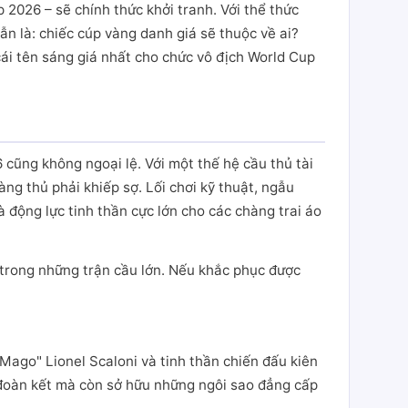
 2026 – sẽ chính thức khởi tranh. Với thể thức
ẫn là: chiếc cúp vàng danh giá sẽ thuộc về ai?
cái tên sáng giá nhất cho chức vô địch World Cup
 cũng không ngoại lệ. Với một thế hệ cầu thủ tài
àng thủ phải khiếp sợ. Lối chơi kỹ thuật, ngẫu
à động lực tinh thần cực lớn cho các chàng trai áo
 trong những trận cầu lớn. Nếu khắc phục được
Mago" Lionel Scaloni và tinh thần chiến đấu kiên
 đoàn kết mà còn sở hữu những ngôi sao đẳng cấp