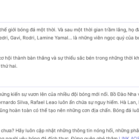
 thế giới bóng đá một thời. Và sau một thời gian trầm lắng, họ đ
edri, Gavi, Rodri, Lamine Yamal… là những viên ngọc quý của bó
ơ hội thành bàn thắng và sự thiếu sắc bén trong những thời k
thứ hai.
hứng kiến sự vươn lên của nhiều đội bóng mới nổi. Bồ Đào Nha v
rnardo Silva, Rafael Leao luôn ẩn chứa sự nguy hiểm. Hà Lan, B
ũng hoàn toàn có thể tạo nên những cơn địa chấn. Bóng đá luô
hưa? Hãy luôn cập nhật những thông tin nóng hổi, những phân
hững người yêu bóng đá đích thực. Đừng quên ghé thăm
LINK AO