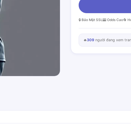
🔒 Bảo Mật SSL
🎰 Odds Cao
🔄 H
🔥
309
người đang xem tra