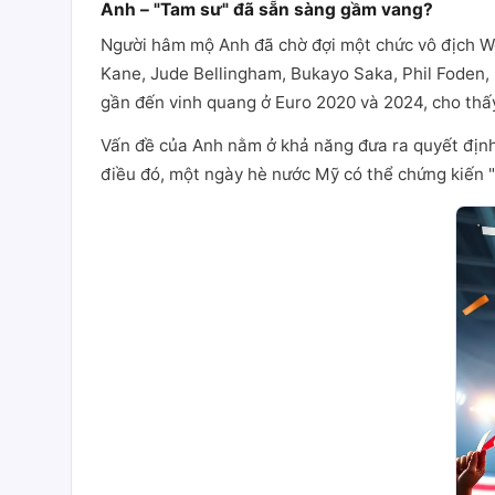
Anh – "Tam sư" đã sẵn sàng gầm vang?
Người hâm mộ Anh đã chờ đợi một chức vô địch Wor
Kane, Jude Bellingham, Bukayo Saka, Phil Foden, 
gần đến vinh quang ở Euro 2020 và 2024, cho thấy
Vấn đề của Anh nằm ở khả năng đưa ra quyết định 
điều đó, một ngày hè nước Mỹ có thể chứng kiến "