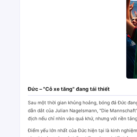
Đức – "Cỗ xe tăng" đang tái thiết
Sau một thời gian khủng hoảng, bóng đá Đức đang 
dẫn dắt của Julian Nagelsmann, "Die Mannschaft" 
địch nếu chỉ nhìn vào quá khứ, nhưng với nền tản
Điểm yếu lớn nhất của Đức hiện tại là kinh nghiệm