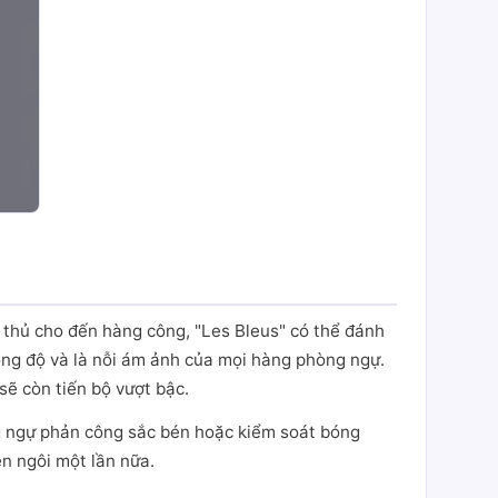
g thủ cho đến hàng công, "Les Bleus" có thể đánh
hong độ và là nỗi ám ảnh của mọi hàng phòng ngự.
ẽ còn tiến bộ vượt bậc.
ng ngự phản công sắc bén hoặc kiểm soát bóng
ên ngôi một lần nữa.