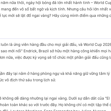
 năm nữa thôi, ngày hội bóng đá lớn nhất hành tinh – World Cup
 mang đến vô số bất ngờ và kịch tính. Nhưng câu hỏi lớn nhất v
hế lực mới sẽ lật đổ ngai vàng? Hãy cùng mình điểm qua những 
luôn là ứng viên hàng đầu cho mọi giải đấu, và World Cup 2026
 sao mới nổi" Endrick, Brazil sở hữu một hàng công khiến mọi h
 Hơn nữa, việc được kỳ vọng sẽ tổ chức một phần giải đấu cũng l
gần đây lại nằm ở hàng phòng ngự và khả năng giữ vững tâm lý
c vô địch thứ sáu trong lịch sử.
ẽ không dễ dàng nhường lại ngai vàng. Dưới sự dẫn dắt của "El 
 hoàn toàn khác so với trước đây. Họ không chỉ có một tập thể