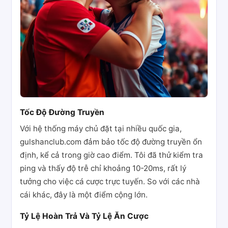
Tốc Độ Đường Truyền
Với hệ thống máy chủ đặt tại nhiều quốc gia,
gulshanclub.com đảm bảo tốc độ đường truyền ổn
định, kể cả trong giờ cao điểm. Tôi đã thử kiểm tra
ping và thấy độ trễ chỉ khoảng 10-20ms, rất lý
tưởng cho việc cá cược trực tuyến. So với các nhà
cái khác, đây là một điểm cộng lớn.
Tỷ Lệ Hoàn Trả Và Tỷ Lệ Ăn Cược