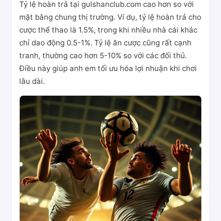
Tỷ lệ hoàn trả tại gulshanclub.com cao hơn so với
mặt bằng chung thị trường. Ví dụ, tỷ lệ hoàn trả cho
cược thể thao là 1.5%, trong khi nhiều nhà cái khác
chỉ dao động 0.5-1%. Tỷ lệ ăn cược cũng rất cạnh
tranh, thường cao hơn 5-10% so với các đối thủ.
Điều này giúp anh em tối ưu hóa lợi nhuận khi chơi
lâu dài.