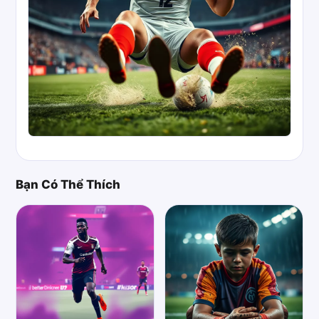
Bạn Có Thể Thích