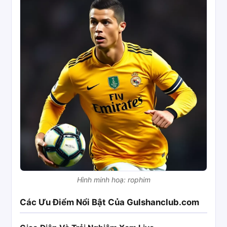
Hình minh hoạ: rophim
Các Ưu Điểm Nổi Bật Của Gulshanclub.com