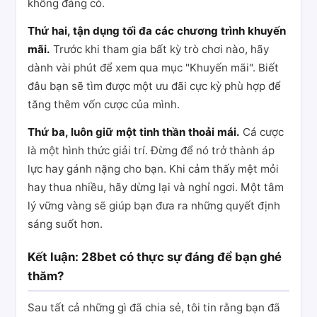
không đáng có.
Thứ hai, tận dụng tối đa các chương trình khuyến
mãi.
Trước khi tham gia bất kỳ trò chơi nào, hãy
dành vài phút để xem qua mục "Khuyến mãi". Biết
đâu bạn sẽ tìm được một ưu đãi cực kỳ phù hợp để
tăng thêm vốn cược của mình.
Thứ ba, luôn giữ một tinh thần thoải mái.
Cá cược
là một hình thức giải trí. Đừng để nó trở thành áp
lực hay gánh nặng cho bạn. Khi cảm thấy mệt mỏi
hay thua nhiều, hãy dừng lại và nghỉ ngơi. Một tâm
lý vững vàng sẽ giúp bạn đưa ra những quyết định
sáng suốt hơn.
Kết luận: 28bet có thực sự đáng để bạn ghé
thăm?
Sau tất cả những gì đã chia sẻ, tôi tin rằng bạn đã