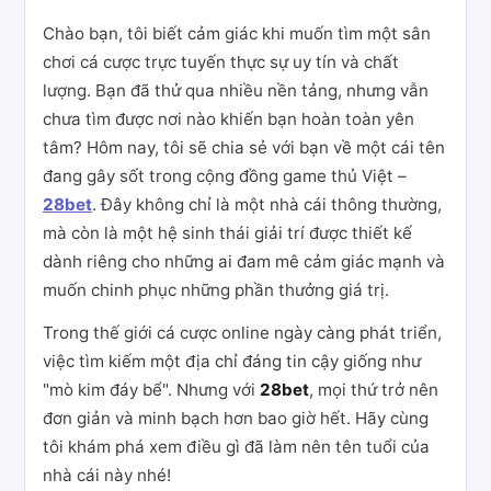
Chào bạn, tôi biết cảm giác khi muốn tìm một sân
chơi cá cược trực tuyến thực sự uy tín và chất
lượng. Bạn đã thử qua nhiều nền tảng, nhưng vẫn
chưa tìm được nơi nào khiến bạn hoàn toàn yên
tâm? Hôm nay, tôi sẽ chia sẻ với bạn về một cái tên
đang gây sốt trong cộng đồng game thủ Việt –
28bet
. Đây không chỉ là một nhà cái thông thường,
mà còn là một hệ sinh thái giải trí được thiết kế
dành riêng cho những ai đam mê cảm giác mạnh và
muốn chinh phục những phần thưởng giá trị.
Trong thế giới cá cược online ngày càng phát triển,
việc tìm kiếm một địa chỉ đáng tin cậy giống như
"mò kim đáy bể". Nhưng với
28bet
, mọi thứ trở nên
đơn giản và minh bạch hơn bao giờ hết. Hãy cùng
tôi khám phá xem điều gì đã làm nên tên tuổi của
nhà cái này nhé!