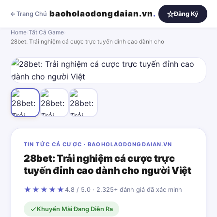
baoholaodongdaian.vn
.
Trang Chủ
Đăng Ký
Home
›
Tất Cả Game
›
28bet: Trải nghiệm cá cược trực tuyến đỉnh cao dành cho
TIN TỨC CÁ CƯỢC · BAOHOLAODONGDAIAN.VN
28bet: Trải nghiệm cá cược trực
tuyến đỉnh cao dành cho người Việt
★★★★★
4.8 / 5.0 · 2,325+ đánh giá đã xác minh
Khuyến Mãi Đang Diễn Ra