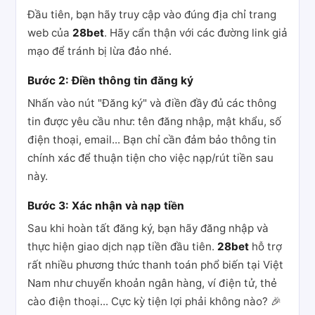
Đầu tiên, bạn hãy truy cập vào đúng địa chỉ trang
web của
28bet
. Hãy cẩn thận với các đường link giả
mạo để tránh bị lừa đảo nhé.
Bước 2: Điền thông tin đăng ký
Nhấn vào nút "Đăng ký" và điền đầy đủ các thông
tin được yêu cầu như: tên đăng nhập, mật khẩu, số
điện thoại, email... Bạn chỉ cần đảm bảo thông tin
chính xác để thuận tiện cho việc nạp/rút tiền sau
này.
Bước 3: Xác nhận và nạp tiền
Sau khi hoàn tất đăng ký, bạn hãy đăng nhập và
thực hiện giao dịch nạp tiền đầu tiên.
28bet
hỗ trợ
rất nhiều phương thức thanh toán phổ biến tại Việt
Nam như chuyển khoản ngân hàng, ví điện tử, thẻ
cào điện thoại... Cực kỳ tiện lợi phải không nào? 🎉