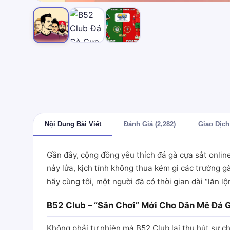
Nội Dung Bài Viết
Đánh Giá (2,282)
Giao Dịch
Gần đây, cộng đồng yêu thích đá gà cựa sắt onli
nảy lửa, kịch tính không thua kém gì các trường g
hãy cùng tôi, một người đã có thời gian dài “lăn l
B52 Club – “Sân Chơi” Mới Cho Dân Mê Đá 
Không phải tự nhiên mà B52 Club lại thu hút sự 