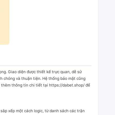
ọng. Giao diện được thiết kế trực quan, dễ sử
nh chóng và thuận tiện. Hệ thống bảo mật cũng
hêm thông tin chi tiết tại https://dabet.shop/ để
sắp xếp một cách logic, từ danh sách các trận