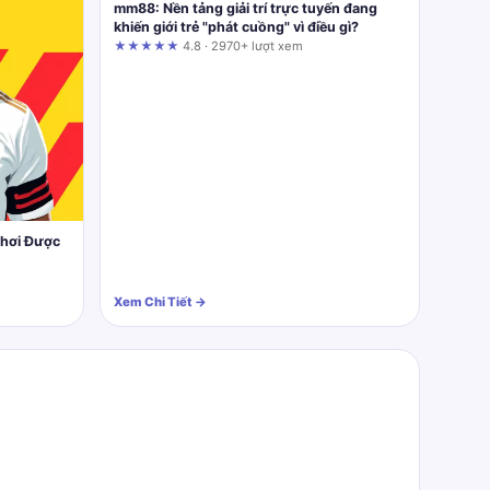
mm88: Nền tảng giải trí trực tuyến đang
khiến giới trẻ "phát cuồng" vì điều gì?
★★★★★
4.8 · 2970+ lượt xem
Chơi Được
Xem Chi Tiết →