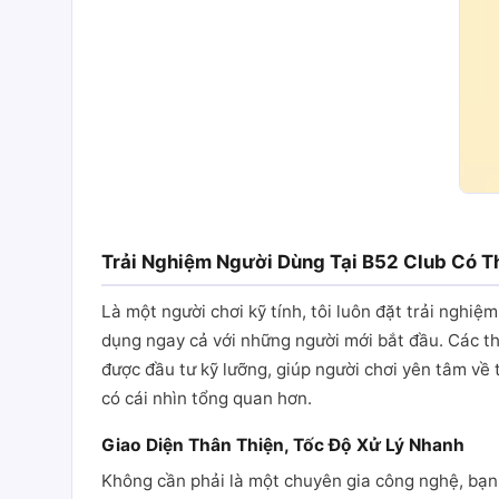
Trải Nghiệm Người Dùng Tại B52 Club Có 
Là một người chơi kỹ tính, tôi luôn đặt trải nghi
dụng ngay cả với những người mới bắt đầu. Các t
được đầu tư kỹ lưỡng, giúp người chơi yên tâm về 
có cái nhìn tổng quan hơn.
Giao Diện Thân Thiện, Tốc Độ Xử Lý Nhanh
Không cần phải là một chuyên gia công nghệ, bạn 