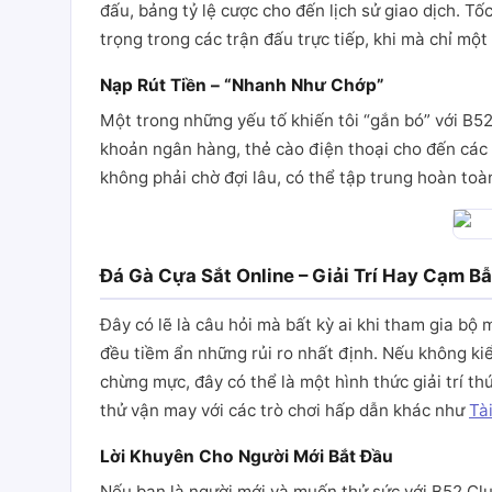
đấu, bảng tỷ lệ cược cho đến lịch sử giao dịch. Tố
trọng trong các trận đấu trực tiếp, khi mà chỉ mộ
Nạp Rút Tiền – “Nhanh Như Chớp”
Một trong những yếu tố khiến tôi “gắn bó” với B5
khoản ngân hàng, thẻ cào điện thoại cho đến các ví
không phải chờ đợi lâu, có thể tập trung hoàn toà
Đá Gà Cựa Sắt Online – Giải Trí Hay Cạm B
Đây có lẽ là câu hỏi mà bất kỳ ai khi tham gia bộ
đều tiềm ẩn những rủi ro nhất định. Nếu không kiể
chừng mực, đây có thể là một hình thức giải trí t
thử vận may với các trò chơi hấp dẫn khác như
Tài
Lời Khuyên Cho Người Mới Bắt Đầu
Nếu bạn là người mới và muốn thử sức với B52 Club, 