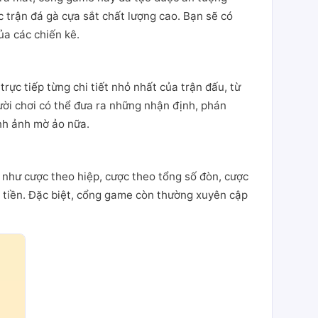
 trận đá gà cựa sắt chất lượng cao. Bạn sẽ có
ủa các chiến kê.
rực tiếp từng chi tiết nhỏ nhất của trận đấu, từ
ười chơi có thể đưa ra những nhận định, phán
nh ảnh mờ ảo nữa.
 như cược theo hiệp, cược theo tổng số đòn, cược
m tiền. Đặc biệt, cổng game còn thường xuyên cập