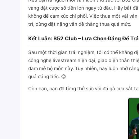
vàng đặt cược số tiền lớn ngay từ đầu. Hãy bắt đầ
không để cảm xúc chi phối. Việc thua một vài ván 
trí, đừng đặt nặng vấn đề thắng thua quá mức.
Kết Luận: B52 Club – Lựa Chọn Đáng Để Tr
Sau một thời gian trải nghiệm, tôi có thể khẳng đ
công nghệ livestream hiện đại, giao diện thân t
đam mê bộ môn này. Tuy nhiên, hãy luôn nhớ rằng,
quả đáng tiếc. 😊
Còn bạn, bạn đã từng thử sức với đá gà cựa sắt tạ