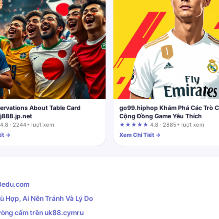
ervations About Table Card
go99.hiphop Khám Phá Các Trò 
j888.jp.net
Cộng Đồng Game Yêu Thích
4.8 · 2244+ lượt xem
★★★★★
4.8 · 2885+ lượt xem
ết →
Xem Chi Tiết →
88edu.com
ù Hợp, Ai Nên Tránh Và Lý Do
 vòng cấm trên uk88.cymru