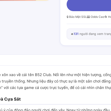
🔒 Bảo Mật SSL
🎰 Odds Cao
🔄 H
🔥
131
người đang xem tran
ne xôn xao về cái tên B52 Club. Nổi lên như một hiện tượng, 
à truyền thống. Nhưng liệu đây có thực sự là một sân chơi đẳng 
ộn” với các tựa game cá cược trực tuyến, để có cái nhìn chân th
Gà Cựa Sắt
chú ý của đông đảo người chơi đến vậy. Ngay từ những ngày đầu