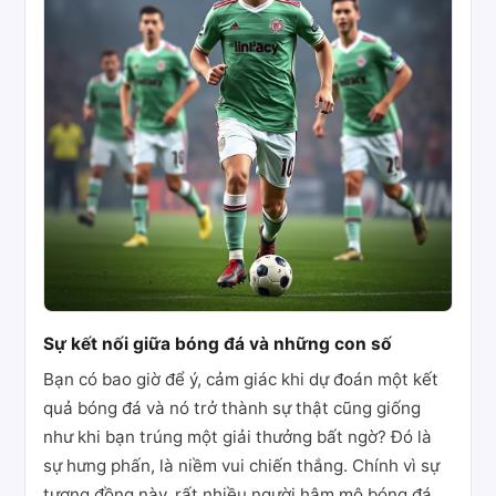
Sự kết nối giữa bóng đá và những con số
Bạn có bao giờ để ý, cảm giác khi dự đoán một kết
quả bóng đá và nó trở thành sự thật cũng giống
như khi bạn trúng một giải thưởng bất ngờ? Đó là
sự hưng phấn, là niềm vui chiến thắng. Chính vì sự
tương đồng này, rất nhiều người hâm mộ bóng đá