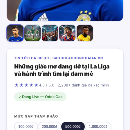
TIN TỨC CÁ CƯỢC · BAOHOLAODONGDAIAN.VN
Những giấc mơ dang dở tại La Liga
và hành trình tìm lại đam mê
★★★★★
4.8 / 5.0 · 2,238+ đánh giá đã xác minh
Đang Live — Odds Cao
MỨC NẠP THAM KHẢO
100.000₫
200.000₫
500.000₫
1.000.000₫