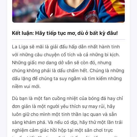
Kết luận: Hãy tiếp tục mơ, dù ở bất kỳ đâu!
La Liga sẽ mãi là giải đấu hấp dẫn nhất hành tinh
với những câu chuyện cổ tích và cả những bi kịch.
Những giấc mơ dang dở vẫn sẽ còn đó, nhưng
chúng không phải là dấu chấm hết. Chúng là những
dấu lặng để chúng ta suy ngẫm và tìm kiếm những
niềm vui mới.
Dù bạn là một fan cuồng nhiệt của bóng đá hay chỉ
đơn giản là một người yêu thích sự may rủi, hãy
luôn giữ cho mình một tinh thần lạc quan và sẵn
sàng khám phá. Và nếu có dịp, hãy thử một lần trải
nghiệm cảm giác hồi hộp tại một sân chơi trực