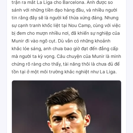
trận ra mắt La Liga cho Barcelona. Anh được so
sánh với những tiền đạo hàng đầu, và nhiều người
tin rằng đây sẽ là người kế thừa xứng đáng. Nhưng
sự cạnh tranh khốc liệt tại Nou Camp, cùng với việc
bị đem cho mượn nhiều nơi, đã khiến sự nghiệp của
Munir đi vào ngõ cụt. Dù vẫn có những khoảnh
khắc lóe sáng, anh chưa bao giờ đạt đến đẳng cấp
mà người ta kỳ vọng. Câu chuyện của Munir là minh
chứng rõ ràng cho thấy, tài năng thôi là chưa đủ để
tồn tại ở một môi trường khắc nghiệt như La Liga.