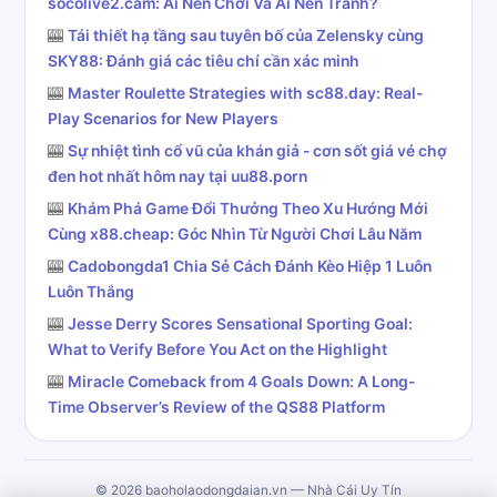
socolive2.cam: Ai Nên Chơi Và Ai Nên Tránh?
🎰
Tái thiết hạ tầng sau tuyên bố của Zelensky cùng
SKY88: Đánh giá các tiêu chí cần xác minh
🎰
Master Roulette Strategies with sc88.day: Real-
Play Scenarios for New Players
🎰
Sự nhiệt tình cổ vũ của khán giả - cơn sốt giá vé chợ
đen hot nhất hôm nay tại uu88.porn
🎰
Khám Phá Game Đổi Thưởng Theo Xu Hướng Mới
Cùng x88.cheap: Góc Nhìn Từ Người Chơi Lâu Năm
🎰
Cadobongda1 Chia Sẻ Cách Đánh Kèo Hiệp 1 Luôn
Luôn Thắng
🎰
Jesse Derry Scores Sensational Sporting Goal:
What to Verify Before You Act on the Highlight
🎰
Miracle Comeback from 4 Goals Down: A Long-
Time Observer’s Review of the QS88 Platform
© 2026 baoholaodongdaian.vn — Nhà Cái Uy Tín