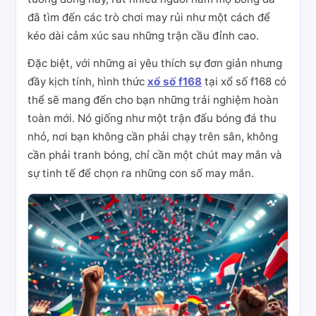
đã tìm đến các trò chơi may rủi như một cách để
kéo dài cảm xúc sau những trận cầu đỉnh cao.
Đặc biệt, với những ai yêu thích sự đơn giản nhưng
đầy kịch tính, hình thức
xổ số f168
tại xổ số f168 có
thể sẽ mang đến cho bạn những trải nghiệm hoàn
toàn mới. Nó giống như một trận đấu bóng đá thu
nhỏ, nơi bạn không cần phải chạy trên sân, không
cần phải tranh bóng, chỉ cần một chút may mắn và
sự tinh tế để chọn ra những con số may mắn.