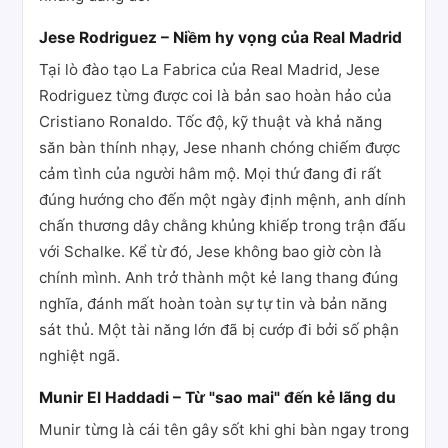
Jese Rodriguez – Niềm hy vọng của Real Madrid
Tại lò đào tạo La Fabrica của Real Madrid, Jese
Rodriguez từng được coi là bản sao hoàn hảo của
Cristiano Ronaldo. Tốc độ, kỹ thuật và khả năng
săn bàn thính nhạy, Jese nhanh chóng chiếm được
cảm tình của người hâm mộ. Mọi thứ đang đi rất
đúng hướng cho đến một ngày định mệnh, anh dính
chấn thương dây chằng khủng khiếp trong trận đấu
với Schalke. Kể từ đó, Jese không bao giờ còn là
chính mình. Anh trở thành một kẻ lang thang đúng
nghĩa, đánh mất hoàn toàn sự tự tin và bản năng
sát thủ. Một tài năng lớn đã bị cướp đi bởi số phận
nghiệt ngã.
Munir El Haddadi – Từ "sao mai" đến kẻ lãng du
Munir từng là cái tên gây sốt khi ghi bàn ngay trong