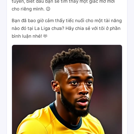
tuyến, biết đâu bạn sẽ tìm thấy một giấc mơ mới
cho riêng mình. 😉
Bạn đã bao giờ cảm thấy tiếc nuối cho một tài năng
nào đó tại La Liga chưa? Hãy chia sẻ với tôi ở phần
bình luận nhé! 🫶