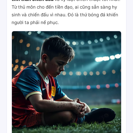
Từ thủ môn cho đến tiền đạo, ai cũng sẵn sàng hy
sinh và chiến đấu vì nhau. Đó là thứ bóng đá khiến
người ta phải nể phục.