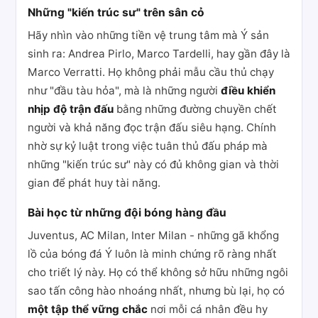
Những "kiến trúc sư" trên sân cỏ
Hãy nhìn vào những tiền vệ trung tâm mà Ý sản
sinh ra: Andrea Pirlo, Marco Tardelli, hay gần đây là
Marco Verratti. Họ không phải mẫu cầu thủ chạy
như "đầu tàu hỏa", mà là những người
điều khiển
nhịp độ trận đấu
bằng những đường chuyền chết
người và khả năng đọc trận đấu siêu hạng. Chính
nhờ sự kỷ luật trong việc tuân thủ đấu pháp mà
những "kiến trúc sư" này có đủ không gian và thời
gian để phát huy tài năng.
Bài học từ những đội bóng hàng đầu
Juventus, AC Milan, Inter Milan - những gã khổng
lồ của bóng đá Ý luôn là minh chứng rõ ràng nhất
cho triết lý này. Họ có thể không sở hữu những ngôi
sao tấn công hào nhoáng nhất, nhưng bù lại, họ có
một tập thể vững chắc
nơi mỗi cá nhân đều hy