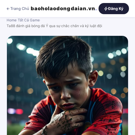
baoholaodongdaian.vn
.
Trang Chủ
Đăng Ký
Home
›
Tất Cả Game
›
Ta88 đánh giá bóng đá Ý qua sự chắc chắn và kỷ luật đội