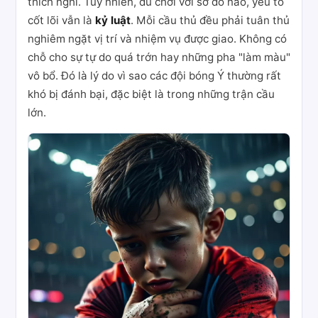
thích nghi. Tuy nhiên, dù chơi với sơ đồ nào, yếu tố
cốt lõi vẫn là
kỷ luật
. Mỗi cầu thủ đều phải tuân thủ
nghiêm ngặt vị trí và nhiệm vụ được giao. Không có
chỗ cho sự tự do quá trớn hay những pha "làm màu"
vô bổ. Đó là lý do vì sao các đội bóng Ý thường rất
khó bị đánh bại, đặc biệt là trong những trận cầu
lớn.