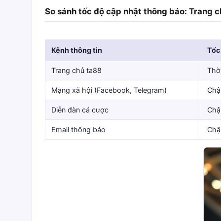
So sánh tốc độ cập nhật thông báo: Trang 
Kênh thông tin
Tốc
Trang chủ ta88
Thời
Mạng xã hội (Facebook, Telegram)
Chậ
Diễn đàn cá cược
Chậ
Email thông báo
Chậ