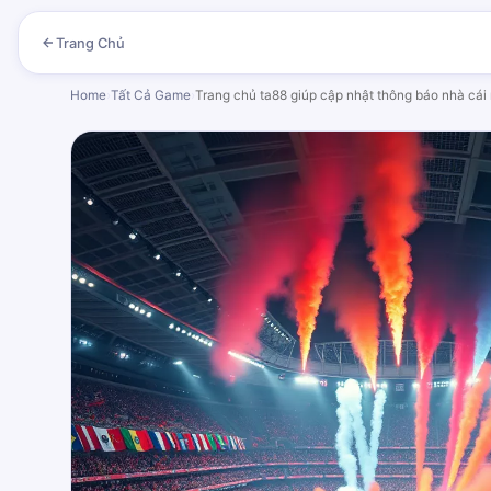
Trang Chủ
Home
›
Tất Cả Game
›
Trang chủ ta88 giúp cập nhật thông báo nhà cái