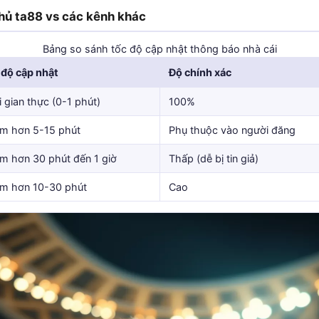
chủ ta88 vs các kênh khác
Bảng so sánh tốc độ cập nhật thông báo nhà cái
 độ cập nhật
Độ chính xác
 gian thực (0-1 phút)
100%
m hơn 5-15 phút
Phụ thuộc vào người đăng
m hơn 30 phút đến 1 giờ
Thấp (dễ bị tin giả)
m hơn 10-30 phút
Cao