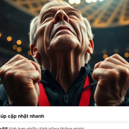
giúp cập nhật nhanh
ta88
tích hợp nhiều tính năng thông minh: