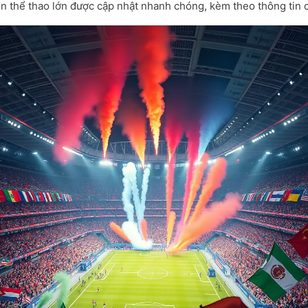
ện thể thao lớn được cập nhật nhanh chóng, kèm theo thông tin c